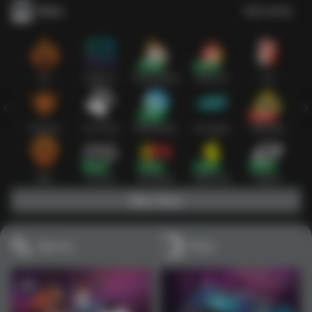
Slots
Lihat semua
Hot
IDNSLOT
PragmaticPlay
Habanero
TTG
Exclusive
Fat Panda
Microgaming
5G Games
Askmeslot
New
PG Soft
Slot Mania
Nolimit City
Playtech
Main Slots
Sports+
Poker