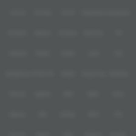
Level Up
Fat Panda
PG Soft
PragmaticPlay
Microgaming
Slot Mania
Habanero
5G Games
Nolimit City
TTG
Askmeslot
Playtech
PlayStar
Live22
CQ9
Spadegaming
PP 98% RTP
FastSpin
Penguin King
SimplePlay
Booming
Yggdrasil
GMW
BigPot
Reevo
Bgaming
BNG
RedTiger
NetEnt
BTG
Play'n Go
Apparat
Nsoft
Minigame
Evolution