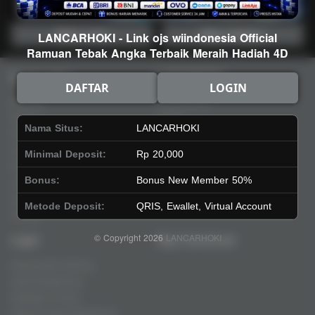
Main Lotto
Main Fishing
LANCARHOKI - Link ojs wiindonesia Official
Ramuan Tebak Angka Terbaik Meraih Hadiah 4D
Quick Links
LANCARHOKI
DAFTAR
LOGIN
Beranda
Tentang Kami
Sports+
Footer
Nama Situs:
LANCARHOKI
Slots
Contact
Casino
Deposit
Minimal Deposit:
Rp 20,000
Poker
Withdraw
Bonus:
Bonus New Member 50%
Lotto
Referral
Arcade
Leaderboard
Metode Deposit:
QRIS, Ewallet, Virtual Account
Fishing
© Copyright 2026
LANCARHOKI
Legal
Stay Connected
Responsible Gaming
Syarat &Ketentuan
Kebijakan Privasi
Referral Syarat &Ketentuan