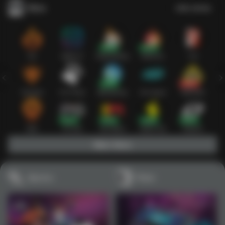
Slots
Lihat semua
Hot
IDNSLOT
PragmaticPlay
Habanero
TTG
Exclusive
Fat Panda
Microgaming
5G Games
Askmeslot
New
PG Soft
Slot Mania
Nolimit City
Playtech
Main Slots
Sports+
Poker