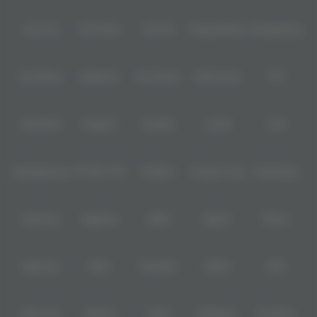
Level Up
Fat Panda
PG Soft
PragmaticPlay
Microgaming
Slot Mania
Habanero
5G Games
Nolimit City
TTG
Askmeslot
Playtech
PlayStar
Live22
CQ9
Spadegaming
PP 98% RTP
FastSpin
Penguin King
SimplePlay
Booming
Yggdrasil
GMW
BigPot
Reevo
Bgaming
BNG
RedTiger
NetEnt
BTG
Play'n Go
Apparat
Nsoft
Minigame
Evolution