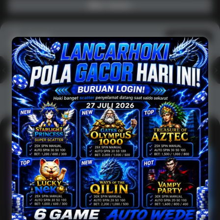
Main Casino
Arcade
Lihat semua
Hot
IDNArcade
PragmaticPlay
Askmeslot
Minigame
Mi
Main Arcade
Lotto
Fishing